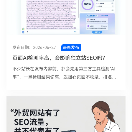
一定代表网站出了大问题。排名波动本身是搜索引擎运
础。2、行业媒体和垂直平台：如制造业领域的媒体报
论坛讨论区块。对于很多信息类搜索来说，用户甚至不
排名提供帮助。
关键词值不值得优化，还要看它带来的流量能不能转
行中的正常现象，但如果波动频繁、持续时间长、涉及
道、专栏文章、容易成第三方背书。3、知识型内容平
需要点击网页，就已经获得了自己想要的答案。举个简
化。转化不一定只指成交，也可能是留资、订阅、预约
大量核心关键词，那就说明网站在内容、技术或权重层
台：如海外的“Linkedin、YouTube、Quora，Reddit
单例子。当一个用户搜索“what is a Optical fiber
演示、申请试用等。关键在于，这个关键词对应的用户
面存在一些问题。 一、为什么谷歌SEO关键词排名会
等。不同平台的权重和抓取情况不同，但持续输出一
router”，如果Google已经在搜索结果页顶部直接展示
需求，是否和你的转化目标一致。五、真正值钱的往往
不稳定？1. 谷歌算法更新导致波动谷歌每年都会进行大
致、专业的内容，有助于形成品牌实体信号。五、如何
了简短定义，用户可能扫一眼就走了。你的页面即使还
是长尾词长尾词，虽然单个搜索量不高，却更明确地锁
量算法调整，其中核心更新对网站排名影响最大。算法
查询是否被AI提及？①、人工反查：准备50到100个标
排在前3，点击率也很可能下滑。所以，从这个角度
定了具体人群和使用场景，竞争往往更可控，转化率也
发布日期：2026-06-27
最新发布
更新后，搜索结果的排序逻辑可能发生变化，一些原本
准问题。问题应覆盖认知、选型、对比、替代、价格、
看，谷歌SEO点击率下降，和信息类词汇确实有很大关
更高。尤其对于新站、小站、垂直站来说，先从长尾词
页面AI检测率高，会影响独立站SEO吗？
排名靠前的页面会被重新评估。如果网站内容质量一
行业方案和实施风险。在不同AI工具中定期提问，包括
系。 三、排名没掉，为什么点击率还是会掉？1. 搜索
切入，通常比硬碰头部大词更现实。因为长尾词更容易
般、用户体验不够好，就很容易在更新后出现排名波
ChatGPT、Perplexity、Gemini、Google AI
结果页内容丰富现在搜索结果页上方可能被精选摘要、
不少站长在发布内容前，都会先用第三方工具检测“AI
匹配用户真实需求，也更容易建立内容深度和专题权
动，甚至全站流量都受到影响。2. 网站内容质量不够稳
Overviews等。②、企业还可以通过SEMrush...GA4等
广告、问答模块、视频模块、地图结果。甚至AI答案占
率”。一旦检测结果偏高，就担心页面不收录、排名
威。六、一个实用的判断思路如果你想快速判断一个关
定习惯围绕关键词堆砌内容，却忽视了用户真正想看什
AI效果监测工具，建立GEO仪表盘，跟踪AI提及率、AI
掉大量空间。这意味着，即使你的自然排名没变，你在
差，甚至怀疑会被搜索引擎降权。于是，很多人把“降
键词值不值得优化，可以用一个简单的方法：从商业意
么。谷歌现在更重视“对用户有帮助的内容”，文章只是
推荐率、引用率、描述准确率、竞品覆盖率、品牌搜索
用户眼中的实际可见位置却下降了。也就是说，你的数
低AI检测率”当成内容优化重点。但从独立站SEO的实
图、业务相关性、竞争机会、流量潜力、转化潜力这五
简单拼凑、信息重复、缺少深度，排名往往难以长期稳
量、官网高意向页面访问量和线索转化情况。总结来
据里显示还是第2名、第3名，但用户真实看到你时，可
际逻辑来看，页面AI检测率并不是决定搜索表现的核心
个维度分别打分。①、商业意图高不高？②、和你的业
定。3. 搜索意图匹配不准确页面和用户搜索意图不匹
说，B端企业做好GEO，要从客户问题出发，把内容做
能已经要往下滑一屏了。2. 信息类需求更容易被直接满
因素。真正影响SEO呈现效果的，不是“这篇文章像不
务贴不贴？③、你有没有机会排到前面？④、这个词有
配。比如用户搜索的是“购买型”关键词，但你的页面却
成AI能理解、能引用、能验证的答案资产；再通过官
足信息类词的搜索意图本来就偏“找答案”。而只要答案
像AI写的”，而是“这篇内容是否真的对用户有帮助，是
没有一定流量空间？⑤、用户进来之后有没有较高概率
是一篇科普文章；或者用户想看教程，你给出的却是产
网、媒体、评测平台、客户案例和合作伙伴渠道形成外
在SERP里已经被呈现，用户点击网页的必要性就会降
否具备独特价值，是否值得被搜索引擎展示”。为了验
转化？这五项综合下来，才能更接近真实价值，而不是