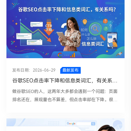
话、客服工单、官网表单、搜索词报告、社群讨论、竞
和代表性内容；文章页或产品页之间应该通过相关内
型、比较型和交易型。a、比较型关键词，比如“不锈钢
品官网、行业论坛和AI工具现有回答中收集问题，整理
容、推荐阅读、应用场景等方式建立联系。锚文本也非
桶 vs 铁桶”“最好的工业不锈钢铁桶厂家”，用户已经进
成一张表，标注问题所属阶段、客户意图、优先级和对
常重要。内链锚文本最好自然、准确地描述目标页面内
入筛选和评估阶段，商业价值通常会高很多。b、交易
应内容形式。这样，GEO才不是盲目发内容，而是围绕
容，而不是机械重复关键词。例如，链接到“工业阀门
型关键词，比如“不锈钢1L的定制桶价格”“不锈钢1L铁
客户真实决策问题建设Ai内容资产。二、什么样的内容
选型指南”页面时，可以使用“工业阀门选型指南”“如何
桶采购”“定制工业不锈钢铁桶”，这类词通常最接近成
更容易被AI提及？B端企业尤其要减少空泛的内容宣
选择合适的工业阀门”等自然表达，而不是在所有页面
交，虽然未必搜索量最大，但往往最值得优先投入。所
传，多生产能帮助客户判断和决策的内容。Ai更倾向引
都硬塞同一个关键词。此外，网站还要避免出现孤岛页
以，一个关键词值不值得做，首先要问的不是“这个词
用清晰、权威、结构化、可验证的内容。①、做定义型
面。孤岛页面指的是没有其他页面链接指向的页面，或
月搜索量多少”，而是“搜这个词的人，现在到底想做什
内容：如“什么是灌装机和贴标机”...帮助AI理解你的专
发布日期：2026-06-29
最新发布
者只有很少入口的页面。即使这些页面内容质量不错，
么”。如果他的需求已经很接近购买、咨询、试用，那
业领域。②、选型指南内容：如“罐头厂如何选择玻璃
如果内部链接不足，也很难被谷歌重视。因此，发布新
这个词的价值往往更高。二、看关键词和业务的匹配度
谷歌SEO点击率下降和信息类词汇，有关系吗？
瓶灌装机”...客户采购问题，容易AI引用。③、对比型内
内容后，应该主动从相关老页面添加内链，让新页面进
判断关键词价值时，一定要看它和你的产品、服务、客
容：包括方案对比、竞品对比...等。AI在回答“哪个好”...
做谷歌SEO的人，这两年大多都会遇到一个问题：页面
入网站整体结构中。对于企业站来说，比较理想的结构
户群体是否高度相关。可以从三个角度去判断：①、搜
内容作为参考源。④、案例型内容：高质量案例应包含
排名还在，展现量也不算差，但点击率却在下降。很多
通常是：首页、核心服务页或产品分类页、具体服务页
索这个词的人是不是你的目标客户。②、这个词背后的
客户行业、业务痛点、解决方案、实施周期、量化结果
人反应是标题不够吸引人，或者Meta Description写得
或产品页、博客文章或案例页。博客文章可以为核心页
需求能不能自然引导到你的产品或服务。③、这个词对
和客户评价，B端客户信任证据，Ai也需要证据。引用
太普通。其实，这些当然会影响点击率，但如果你认真
面提供语义支持。例如，一篇介绍“如何选择CNC机加
应的内容做出来后，是否能够承接后续转化动作，比如
链接：https://acasi.com/blogs/news/a-practical-
拆分数据，点击率下降，往往和信息类关键词有很强的
工服务商”的文章，可以自然链接到“CNC机加工服务”
咨询、表单提交、试用、下单。三、竞争强度，看有没