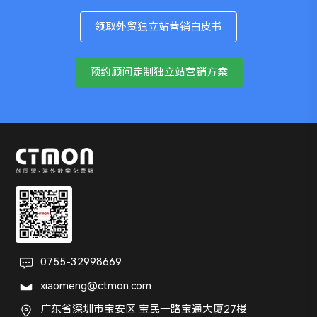
递。 6. 控制低质量页面数量有些网站为了抢词，大量
析，先理解用户在这个行业里到底会搜什么。比如我做
可，但标题、摘要、开头段落常常写得比较空泛，缺少
价，没有交付流程说明，也没有FAQ去解决采购顾虑。
machines/ 2、采购内容布局 Industrial Packaging 不只
发布内容相似、篇幅很短、价值很低的页面，结果不仅
的是LED Screen独立站。不能只盯着“LED Screen”
吸引力和明确利益点。这样一来，也未必能获得高用户
领取外贸独立站营销白皮书
这样的网站，虽然可以吸引点击，却很难让用户产生
是卖设备，还围绕“如何购买包装机械”做完整指南和
这些页面排不上去，还会拖累整个网站质量。与其做
“LED Display”这类大词，因为真正的SEO机会往往藏
点击。4. 影响AI搜索答案中的引用机会：现在搜索环境
“这家公司值得我联系”的感觉。 五、SEO转化链路排
checklist，这类内容是在承接买家研究阶段的搜索需
100篇低质量文章，不如认真做好20篇高质量内容。对
在搜索意图的细分层里。用户可能会搜索“led display
已经不只是传统蓝链结果。越来越多用户会直接看到AI
预约顾问定制独立站营销方案
查一个完整的SEO获客闭环应该是：关键词策略精准
求；Rovema 则会提供对比矩阵、能力说明和应用解
于重复页、空白页、无流量页，可以考虑合并、删除或
panel price”“outdoor advertising led display screen”
摘要、AI答案或搜索结果中的智能整合内容。而想要被
→ 吸引目标用户进入网站 → 页面内容满足需求 → 建
释，让采购方在比较型号前就先留在线索。
设置不索引，集中权重到真正重要的页面上。7. 稳定获
等等。这些词背后对应的不是同一个页面类型，而是不
AI答案引用，页面通常需要满足几个条件：结构清晰，
立信任 → 明确引导咨询 → 顺利完成提交。只要其中某
https://www.industrialpackaging.com/blog/topic/wor
取高质量外链外链建设要注重质量和相关性，而不是单
同购买阶段和内容需求。 这时候，可以给AI一个行业范
信息容易提取；结论明确，不绕圈；内容有证据或实例
个环节出现断层，最终都会表现为“有访问、没询盘”。
king-at-industrial-packaging 3、持续性内容 Eastey和
纯追求数量。来自行业相关网站、媒体、博客、资源页
围和几个核心产品词，让它按搜索意图拆分成几类：信
支撑；信息准确且有更新价值；页面主题集中，不杂
小结独立站SEO流量不断增长，询盘却没有明显变化，
nVenia 的资源中心、博客会长期发布故障排查、效率提
的自然外链，更有助于提升页面稳定性。相反，垃圾外
息型、比较型、交易型、品牌替代型、问题解决型。然
乱。影响你是否被引用的，依然不是AI检测率，而是页
是一个典型的“流量质量+页面转化+信任建设”共同作用
升、维护建议和行业教育内容，这说明优秀竞对并不是
链、群发外链、短期暴增的低质量链接，不但不能长期
后要求它继续输出每一类关键词更适合对应什么页面，
面本身的可理解性和可信度。 Ai内容检测工具截图四、
的结果。流量只是起点，询盘才是结果。真正有效的
单纯追求“更新频率”，而是在持续覆盖买家在采购前、
稳排名，反而可能带来风险。三、小结面对波动，最忌
例如博客文章、专题页、分类页、产品页或FAQ页。
独立站该如何正确使用AI做内容？与其纠结“AI率高不
SEO，不是把更多人带到网站，而是把更多对的人带到
中、后的真实问题。对包装机械行业来说，这类内容既
讳的做法就是盲目焦虑、频繁修改页面。真正有效的方
一个实用的提问方式是： “你现在是优秀的独立站SEO
高”，不如思考“如何让AI参与生产，但不损害页面质
网站，并让他们愿意主动联系你。所以，当你发现网站
能拓宽关键词覆盖面，也能为产品页输送内链权重。
法，是先看数据，再找原因，最后逐步优化。简单来
运营人员，请围绕‘outdoor LED Screen独立站’梳理用
量”。更适合独立站的做法，是把AI当成效率工具，而
流量在涨、询盘却没有同步增长时，不要急着怀疑SEO
https://www.industrialpackaging.com/blog/topic/wor
说，短期波动看趋势，长期稳定靠质量。只要网站内容
0755-32998669
户搜索需求，把关键词分成信息型、比较型、交易型、
不是内容终点。1. 用AI搭框架AI很适合做初步提纲、内
没效果。更应该反过来问自己：你吸引来的，究竟是不
king-at-industrial-packaging 二、定目标算指标 | 18个
足够专业、页面体验良好、技术基础扎实、结构清晰，
问题型四类，并说明每一类关键词适合由什么页面承
容结构整理、标题延展、FAQ补充和基础信息汇总，但
xiaomeng@ctmon.com
是目标客户？他们来到网站之后，是否被顺利承接？他
月，月均150+自然询盘数据链倒推 自然流量询盘 =自
再加上持续的高质量优化，关键词排名自然会越来越
接。”这样做的价值在于，拿到的是“需求—意图—页
不要把未经处理的AI初稿直接上线。真正有竞争力的页
广东省深圳市宝安区 宝民一路宝通大厦27楼
们有没有足够的理由相信你、联系你？
然流量uv量 × 流量承载页面转化率”，把这个询盘获取