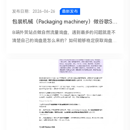
定其实很正常。谷歌需要时间去理解网站主题、页面质
还得进一步思考：这个关键词有没有被Google直接回
是内容结果，而不是内容生产方式。所以，一个页面即
普类文章、常见问题解答，甚至去覆盖一些搜索量很大
量和用户反馈。 二、谷歌SEO关键词排名不稳定，应
答掉？ 用户还需要点击进来获取什么额外价值？ 我的
使AI检测率很高，只要它信息完整、逻辑清晰、对用户
发布日期：2026-06-26
最新发布
的泛词。从SEO角度看，这些内容确实更容易获得排
该怎么解决？1. 先判断是短期波动，还是长期问题正确
标题为什么比别人更值得点？ 我的内容是否比SERP里
有帮助、具备原创价值，它依然有机会获得不错的收录
包装机械（Packaging machinery）做谷歌SEO18个月， 月均询盘150+是怎么做的？
名，也更容易带来自然点击；但问题在于，搜索这些词
的做法是观察7天到28天的数据，看是短期变化，还是
的摘要更深、更具体、更可执行？ ......看关键词类型
和排名。反过来，一篇所谓“AI率很低”的文章，如果只
的人未必是你的目标客户。举个例子，如果你做的是工
B端外贸站点做自然流量询盘，遇到最多的问题就是不
持续下滑。如果只是个别词轻微波动，不必过度紧张；
五、做博客内容时，应该怎么优化？如果你的网站博客
是低水平改写、内容空洞、没有信息增量，同样很难做
业设备出口，而网站的主要流量却来自“设备工作原理”
清楚自己的询盘是怎么来的？如何能够稳定获取询盘增
如果核心词、核心页面持续下降，就要深入排查。2. 提
本身就依赖信息类流量，那么接下来要做的不是放弃，
好SEO。 二、真正影响独立站SEO的，不是AI率，而是
“设备和机器的区别”“某种工艺介绍”这类关键词，那么
长，其次就是询盘的有效性上如何做提升。归根结底是
升内容质量，打造真正有价值的页面想让关键词排名稳
而是调整策略。1. 少做泛词，多做具体问题词例如：”
内容质量很多高AI率页面之所以最终SEO表现不好，并
这些访问者大概率处于信息了解阶段，甚至只是学生、
大家对于SEO做询盘这个事情没有一个清晰的目标和规
定，最根本的办法还是提升内容质量。写文章时，不要
家庭光纤路由器选择600Mb的够吗？家庭光纤路由器
不是因为“被识别成AI”，而是这类页面常常伴随着几个
同行或低意向用户。他们可能会浏览页面，但并没有明
划，做到哪里算哪里。招一个同事报名去外面学习下跟
只考虑“我要布局哪个关键词”，更要考虑“用户看完能
大功率覆盖效果好？...这种词更贴近实际问题，也更能
明显问题。1. 内容空泛，没有新增价值：很多页面看起
确的采购需求，自然也不会发起询盘。也就是说，如果
着做，然后就不管不顾，时间一长没有效果，很多外贸
得到什么”。一篇优质内容至少要做到：主题明确，结
激发点击。 2. 标题不要只“正确”，还要“有吸引力”标
来结构完整、语句通顺，但文章并没有提供什么新信
SEO策略偏向吸引泛人群，而不是聚焦采购决策人群，
企业都在做的道路上慢慢就失去信心了，不做了。 今
构清晰，回答用户核心问题，提供实际经验、案例或数
题加入一些更具体的元素，比如：适用对象，时间维
息，只是在重复内容。2. 页面模板化严重：为了快速铺
那么网站即使每天都有新增访问，也很难带来询盘提
天，我想就熟悉的行业“包装机械”给大家做B端企业外
据，内容有深度，而不是浅层改写，避免重复、空洞和
度，明确收益，常见错误，案例或结果导向。例如：小
量，批量生成大量相似页面，如“不同产品属性对应的
升。 二、用户进来了，但流量承载页没有接住用户通
贸SEO获客的全链路解析，包含对行业的分析，竞对分
堆砌关键词，只有当页面真正比竞争对手更有帮助，谷
白必看！光纤路由器的安装教程。4步检查光纤路由器
伪差异内容”。表面上看页面数量很多，实际上内容结
过搜索进入网站后，看到的是一篇信息完整的文章，但
析；对18个月自然流量询盘150+的数据链测算；对独
歌才更愿意长期给你排名。 3. 重新检查关键词与页面
网络问题；...所以评估信息类内容时，不要只盯CTR一
构和表达高度重复。3. 缺少真实经验和可信信息：对于
页面上没有明确的CTA按钮，没有清晰的产品入口，没
立站SEO策略规划和站点结构，对独立站SEO的分阶段
的匹配关系排名不稳时，可以把目标关键词拿出来重新
个指标，也要看它对整个站点漏斗有没有帮助。小结谷
独立站来说，真正能打动用户、提升SEO质量的，往往
有报价引导，也没有便捷的联系方式。SEO页面的任
执行几个版块。后面也会每周给大家来一期不同行业的
分析，看看当前搜索结果里排在前面的都是什么类型的
歌SEO点击率下降和信息类词汇，有关系吗？答案是：
是具体经验和细节信息，比如：实际测试结果，产品使
务，不只是获得点击，更重要的是把访问者一步步引导
Googel SEO获客实践。 B端机械设备这类高客单价、