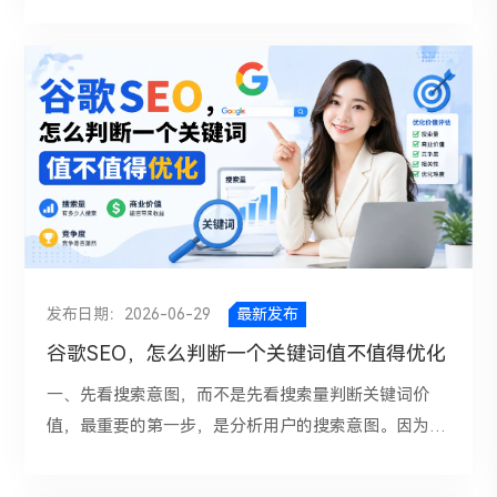
你的品牌视为可信答案的一部分。让企业在
个优秀的网站内链体系，应该让谷歌清楚知道哪些页面
ChatGPT、Perplexity、Gemini、豆包、Kimi、通义等
是核心页面，哪些页面是辅助页面，哪些内容之间存在
AI工具的回答中更容易被提及、被引用、被推荐。一、
主题关联。如果只是为了增加层级而不断创建分类、子
先建立客户“问题地图”B端采购链路长、参与角色多，
分类、标签页和聚合页，反而可能造成结构混乱。对谷
客户不会一开始就搜索品牌名，而是会从问题出发。因
歌SEO更友好的做法，是让重要页面尽量处在较浅层
此，做GEO的第一步，是梳理客户在不同阶段会问什
级。一般来说，核心产品页、核心服务页、重点分类
么。问题地图可以按采购阶段拆解：GEO问题地图(示
页，最好能在首页或主要导航中被直接访问，或者在两
意)认知阶段客户还不知道具体方案评估阶段客户开始
到三次点击内到达。这样不仅有利于搜索引擎抓取，也
比较不同方案对比阶段客户会把你和竞品放在一起决策
能让用户更快找到关键内容。如果层级只是为了堆关键
阶段客户关注成本、风险和落地什么是XX产品？企业
词、制造更多页面，或者为了让网站看起来内容很多，
发布日期：2026-06-29
最新发布
为什么需要XX方案？XX能解决哪些业务问题？如何选
就容易产生SEO风险。大量低质量分类页、标签页、筛
择XX供应商？XX产品有哪些选型标准？XX和YY有什么
谷歌SEO，怎么判断一个关键词值不值得优化
选页，可能会造成重复内容、抓取浪费和权重分散。最
区别？XX产品有哪些替代方案？国内有哪些类似？A公
终，真正重要的页面反而得不到足够的内部链接支持。
一、先看搜索意图，而不是先看搜索量判断关键词价
司/B公司的产品？XX产品多少钱？XX项目实施周期多
一个好的内链结构，应该遵循“重要页面浅层化，相关
值，最重要的第一步，是分析用户的搜索意图。因为同
久？XX是否支持私模定制？XX是否符合等保、ISO...等
页面互联化，长尾页面主题化”的原则。首页应该链接
样一个行业里的不同关键词，背后代表的需求阶段完全
合规要求？GEO问题地图(示意)-1企业可以从销售通
到核心栏目和重点页面；栏目页应该链接到相关子栏目
不同。通常来说，关键词可以分成几类：信息型、导航