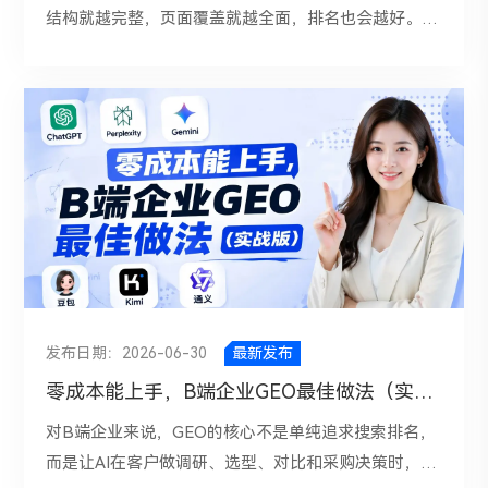
结构就越完整，页面覆盖就越全面，排名也会越好。其
实，这种理解并不准确。对于谷歌SEO来说，内链层级
并不是越多越好，真正重要的是网站结构是否清晰、重
要页面是否容易被抓取、权重是否能够有效传递，以及
用户是否能快速找到想要的内容。所谓内链层级，简单
来说，就是用户或搜索引擎蜘蛛从首页进入某个页面所
需要经过的点击路径。例如：首页到分类页，再到子分
类页，再到产品页或文章页，这就是一个常见的三到四
层结构。某个页面需要点击五六次甚至更多才能到达，
那么它就属于比较深的页面。从SEO角度看，页面层级
越深，通常越不利于抓取和权重传递。谷歌虽然有能力
发布日期：2026-06-30
最新发布
抓取复杂网站，但这并不代表所有深层页面都会被高效
抓取。一个页面距离首页太远，又缺少其他相关页面的
零成本能上手，B端企业GEO最佳做法（实战版）
推荐链接，谷歌可能会认为它的重要性较低，从而降低
对B端企业来说，GEO的核心不是单纯追求搜索排名，
抓取频率，甚至长期不收录。内链的核心作用并不是单
而是让AI在客户做调研、选型、对比和采购决策时，把
纯增加链接数量，而是帮助搜索引擎理解网站结构。一