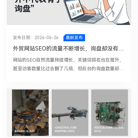
品页。即使短期内有排名，后续也很容易掉下来。谷歌
部权威；最后用定期测试和指标追踪持续优化。真正有
低。这和交易型词不同。比如搜索“best Optical fiber
证这个猜测我26年的2月开始，用AI chatGPT协助我做
被某一个单一指标带偏。小结：谷歌SEO里，一个关键
的目标不是单纯匹配关键词，而是尽可能满足用户需
效的GEO，不是让企业说自己很强，而是让AI在客户提
router”，用户往往还需要比较产品、阅读评价、查看
内容的输出，截至到现在26年4月20号，输出了20多篇
词值不值得优化，关键不在于它有多热门，而在于它能
求。页面无法解决用户问题，自然很难保持稳定排名。
问时，自然得出“这家公司值得被推荐”的结论。
价格，这时候点击行为通常还比较强。但如果搜索
AI协助写作的内容，流量趋势也在持续的增长。并且
不能在你可承受的投入范围内，带来真正有价值的结
4. 竞争对手持续优化你的排名不稳定，有时候并不是你
“what is a Optical fiber router”，用户可能只想快速知
Blog的流量占比到网站的70%； ai内容的输出带来的站
果。好的关键词，应该同时具备几个特点：意图明确、
退步了，而是竞争对手进步了。别人可能更新了内容、
道一个定义，自然就更容易在结果页止步。3. 内容同质
点流量增长一、AI检测率高，不等于SEO一定差先说结
发布日期：2026-06-26
最新发布
业务相关、存在排名机会、具备转化潜力，并且适合你
增加了优质外链、优化了页面体验，谷歌就会重新排
化太严重你写“什么是Optical fiber router”，别人也写
论：AI检测率高，不等于页面SEO一定会差。很多人容
外贸网站SEO的流量不断增长，询盘却没有什么变化？
当前网站阶段去争取。
序。尤其是商业价值高的关键词，竞争激烈，排名波动
“什么是Optical fiber router”；你做“完整指南”，别人
易把“AI检测工具的判断”直接等同于“搜索引擎的判
网站的SEO自然流量持续增长，关键词排名也在提升，
会更加明显。5. 网站技术问题影响抓取和索引技术问题
也做“终极指南”；结构、标题、内容框架甚至例子都高
断”，但这两者其实不是一回事。市面上的AI检测工
甚至访客数量比过去翻了几倍，但后台的询盘数量却没
也是导致排名不稳的重要原因，比如：页面加载速度
度相似。在这种情况下，即使页面排名不错，用户也未
具，本质上是通过句式规律、词汇重复、表达模式、语
有明显变化。这个反映出：“外贸网站有了流量，并不
慢，移动端适配差，网站经常打不开或返回错误代码，
必会觉得你的结果更值得点。CTR下降，有时候不是因
言稳定度等特征，去判断一段文字“像不像机器生成”。
代表有了询盘”。外贸网站运营习惯，把“流量增长”
存在重复页面，canonical设置错误，robots或noindex
为你写得差，而是因为大家都长得一样。四、信息类关
它们更像是在做“文本风格识别”，而不是做“内容质量
SEO重要考核指标，认为只要网站访客越来越多，询盘
误拦截，网站改版后链接结构混乱。6. 外链质量不稳定
键词是不是就不值得做了？不是。重点不是“信息类关
评估”。而搜索引擎关注的重点，并不是这段内容是不
自然会随之增加。SEO解决的是“让用户找到你”，而询
外链依然是谷歌判断页面权威性的重要信号。如果网站
键词没价值了”，而是不能再用过去的思路去做信息类
是AI写的，而是：这篇内容有没有真正解决用户问；页
盘解决的是“让目标客户信任你、联系你、选择你”。如
的外链来源质量低、增长不自然，或者突然丢失大量高
内容了。以前围绕大批信息词持续发文，就能稳定获得
面是否有价值和信息增量；内容是否清晰、可靠、可
果这中间的链路出现偏差，流量再高，也很难转化成询
质量外链，关键词排名也可能随之波动。7. 新站或新页
自然流量。现在，这条路依然可行，但门槛明显高了。
读；是否存在批量化、模板化、低质量生产；是否只是
盘。 一、外贸网站自然流量增长的可能只是“无效流
面进入观察期如果是新站、新栏目或新页面，排名不稳
你不能只满足于“有内容”“覆盖到关键词”“排上去了”，
为了覆盖关键词而堆砌页面；也就是说，搜索引擎看的
量”为了更快获取搜索流量，会大量布局行业知识、科