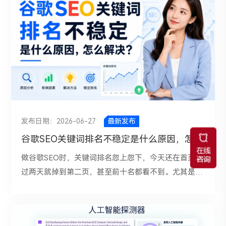
solution-for-small-bottle-handling⑤、FAQ内容：
关系。 一、什么是信息类关键词？先说清楚什么叫信
页面，这样既符合用户需求，也有助于提升核心页面权
有机会最直接的方法，就是自己去看Google搜索结果
FAQ非常适合覆盖长尾问题，也方便AI直接抽取答案。
息类词汇。所谓信息类关键词，通常是指用户带着“了
重。对于内容站来说，可以通过专题页来整合相关内
页，也就是SERP。看看首页都是什么类型的网站：如
三、发布内容要结构化GEO不是把文章写长就够了，而
解、学习、查答案”的目的去搜索的词。比如：什么是
容。比如一个CNC机加工博客，可以建立“CNC车销”
果前十名几乎全是Wikipedia、Amazon、官方站、超大
是要让AI容易理解、拆解和引用。每一篇内容都应该有
谷歌SEO，网站为什么不收录 ，如何提高页面速度 ，
“CNC铣削”“CNC五轴加工”等专题页，每个专题页链接
媒体站，说明这个词竞争会非常激烈。再看看页面类
清晰的信息结构。一个适合GEO的B端页面，可以直接
外链有什么作用 ，谷歌排名因素有哪些。这类关键词
到相关文章，文章之间再通过推荐阅读互相连接。这样
型，如果用户搜的是产品词，结果页上全是产品页和分
抄以下结构：标题要直接对应客户问题，例如“罐头厂
的核心特征是：用户想先获得信息，而不是马上购买产
可以形成清晰的主题集群，而不是让文章零散分布。所
类页，而你只能发博客文章，那即使内容写得再长，也
如何选择玻璃瓶灌装机？”开头用一段话给出明确答
品或提交询盘。从内容营销的角度看，信息类词一直都
以，谷歌SEO网站的内链层级并不是越多越好。层级过
不一定能排上去。还要观察搜索结果是否被大量功能模
案，让AI能快速提取核心结论。正文部分要分层清晰，
是SEO流量的重要来源。因为这类词覆盖范围广，搜索
多，往往意味着抓取路径变长、权重传递变弱、用户体
块占据，比如精选摘要、People Also Ask、视频、地
建议包含：问题定义，适用企业类型，典型业务场景，
量大，也很适合通过博客文章来布局。很多网站早期做
发布日期：2026-06-27
最新发布
验下降。真正有价值的内链结构，应该是让重要页面更
图、本地包、购物结果、AI Overview等。如果自然结
核心痛点，解决方案，选型标准，产品能力对比，实施
自然流量，都是靠大量信息型内容把流量拉起来的。
容易被发现，让相关内容之间建立联系，让网站主题更
果空间本来就不大，你能拿到的点击量也会被进一步压
谷歌SEO关键词排名不稳定是什么原因，怎么解决？
流程，成本构成，风险提示，客户案例，常见问题，更
二、为什么信息类关键词更容易出现CTR下滑？因为
加清晰。总结来说，内链优化的目标不是制造复杂结
缩。所以，判断竞争时要关注的不是“难不难”，而是
做谷歌SEO时，关键词排名忽上忽下，今天还在首页，
新时间，作者或专家信息四、内容发布在哪些渠道更容
Google越来越擅长在搜索结果页里直接给答案。以前
构，而是减少不必要的路径，让谷歌和用户都能快速理
“我有没有切入空间”。有些词虽然竞争强，但现有内容
过两天就掉到第二页，甚至前十名都看不到。尤其是新
易被AI提及？AI不只读取官网，也会综合第三方内容和
用户搜索一个问题，通常需要点进网页才能看到完整内
解网站。好的内链不是“越多越深”，而是“越清晰越有
质量一般，仍然有机会；有些词看起来难度不高，但结
站或优化中的网站，这种情况更常见。于是很多人会怀
公开网络信号。因此，B端企业要做“官网+第三方权威
容。现在不一样了。Google的搜索结果页里，经常会
效”。在实际操作中，站长应该重点关注核心页面是否
果页被强品牌牢牢占住，实际反而更难突破。四、看这
疑，是不是网站被惩罚了？是不是内容不行？是不是外
+行业分发”的组合。1、企业官网的行业方案页、产品
出现各种“提前回答”的内容，比如：精选摘要，
足够浅、相关页面是否互相支持、锚文本是否自然、是
个词是否具备转化潜力SEO的最终价值，不只是把用户
链出了问题？其实，谷歌SEO关键词排名不稳定，并不
页、案例页、资源中心、FAQ页面，Ai理解品牌的基
People Also Ask ，知识面板 ，视频结果 ，AI摘要 ，
否存在孤岛页面。只有这样，内链才能真正为谷歌SEO
带到网站，更是推动用户完成下一步动作。所以，一个