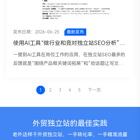
页面：是教程、产品页、分类页、评测，还是问答？如
有，而且关系很大。CTR下降并不代表你的SEO做错
用对比，适合与不适合的人群，行业常见误区，常见问
到询盘动作上。比如：看完文章后，是否能快速跳转到
长决策链的外贸业务来说，SEO 不是“发几篇博客、做
果你的页面类型和主流结果不一致，就说明搜索意图可
了，也不一定说明内容质量突然变差。更真实的情况
题解决方案，真实案例和场景说明。4. 可读性和转化能
相关产品页？页面中是否明确告诉用户“可以获取报价”
几个关键词”就能见效的，Google官方给出的方向也很
能没匹配准。此时，与其继续堆关键词，不如重构页面
是，Google搜索结果页正在不断强化“直接回答”的能
力下降：有些站长为了降低AI检测率，会刻意把文章改
“可以索取样品”“可以联系顾问”？表单是否足够简洁？
明确：站点先要可抓取、可索引、结构清晰，再用真正
内容方向。4. 做好技术SEO基础稳定排名的前提，是让
力，而信息类关键词又恰恰最容易被这种变化影响。对
得更口语化、更跳跃，甚至故意制造一些不自然表达，
发布日期：2026-06-25
最新发布
手机端是否方便提交咨询？ 三、关键词排名涨了，但
对用户有帮助的内容去争取排名。总结就是“免费的流
谷歌能够稳定抓取、理解和索引页面。建议重点检查以
于做SEO的人来说，真正要调整的，不只是标题写法，
让检测工具判断“更像人写的”。为了“躲检测”而损害可
使用AI工具“做行业和竞对独立站SEO分析”实践版
商业意图没有涨一般来说，优化的关键词大致可以分为
量比付费的流量成本更贵，因为人工和时间成本不是2
下内容：网站是否能正常访问，页面打开速度是否过
而是整套内容思路。
读性，最后影响的反而是页面真实表现。 ai内容生成的
三类：信息型、比较型和交易型。信息型关键词更偏向
倍，是3倍+”。 一、同行和优秀竞对做对了什么？ 优
慢，移动端体验是否良好，是否存在重复URL ，
一提到AI工具在岗位工作的应用，在独立站SEO最多的
提示词三、页面AI检测率会通过哪些方式“间接影响”
科普、学习和了解；比较型关键词通常带有方案筛选和
秀竞对是把产品、应用、方案、资源做成了清晰的信息
canonical是否正确，sitemap是否提交并更新 ，
反馈就是“围绕产品做关键词拓展”和”给话题让写文
SEO？虽然AI检测率不是直接排名因素，但它确实可能
供应商评估的倾向；交易型关键词则直接和采购行为相
架构。总结就3点：”①、产品页足够多，层级比纯品牌
robots.txt是否误拦重要页面，是否存在404、5xx、重
章”。对AI的应用在独立站SEO上可以在2个维度进行深
通过内容质量问题，间接影响独立站SEO呈现效果。1.
关，比如“supplier”“manufacturer”“price”
站深；②、应用场景拆得细，佐证足；③、内容始终服
定向链过长等问题，很多网站内容其实不差，但就是因
入拓展。做信息的阅读和总结归纳分析，它能快速读取
影响收录质量：如果一个站点大批量发布高相似度、低
“quotation”“OEM”“custom”等。判断SEO有没有真正
务采购决策，少搞没有商业价值的信息性内容。 1、网
为技术细节没处理好，导致排名始终不稳。5. 优化网站
多个竞品页面，归纳主题结构、关键词意图、内容套路
1
2
3
4
5
下一页
价值页面，搜索引擎可能不会积极收录，或者只收录一
起效，不能只看流量有没有涨，而要看：高商业意图关
站结构模块化 比如 Syntegon 的VFFS页面会直接展示
内部链接结构内链能帮助谷歌理解网站的重要页面和主
和页面共性。独立站SEO策略小助手，AI给出的策略和
部分。即使收录了，也不代表能拿到理想排名。2. 影响
键词的占比有没有提升，产品页和解决方案页的自然流
产能、模块化设计和连接能力，用户一进入页面就能知
题关系。如果一个核心页面没有足够的站内链接支持，
建议都是大而全的，做为独立站运营就是要筛查信息的
关键词排名稳定性：一些AI生成页面可能在初期因为关
量有没有增长。 四、网站内容能吸引人，却不足以建
道这台设备适合什么场景、性能边界在哪里；Triangle
或者链接锚文本混乱，谷歌对它的判断就可能不够稳
准确性，并能够找出聚焦的最佳策略。所以，正确的工
键词匹配度高而获得短期曝光，但如果页面缺少真实价
外贸独立站的最佳实践
立信任文章写了很多，流量也有了，可网站里没有足够
首页就明确了sanitary packaging 定位和核心设备类
定。建议围绕核心关键词建立清晰的专题结构，把相关
作方式是“用AI加快搜集、归纳、判断和执行”。 一、做
值、用户反馈一般，排名往往不稳定，很容易后续下
有说服力的内容来帮助客户做决策。比如，没有真实案
别，减少了访客理解成本。
文章、分类页、产品页互相串联起来，增强页面权重传
行业SEO分析，先让AI帮你看清搜索需求结构 行业分
滑。3. 影响搜索结果点击率：AI生成页面虽然正文尚
老外这样干外贸独立站，一手转化率，一手精准流量
例，没有工厂或团队展示，没有资质证书，没有客户评
https://www.syntegon.com/solutions/pharma/vffs-