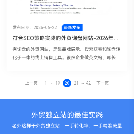
资料不规范的问题会被迅速放大。3. 地区限制明显，存
稿机。先让它帮你拆用户问题、整理读者需求、归纳文
影响整体搜索表现。换句话说，同一个高价值关键词，
方案页，把最有商业价值的搜索需求先吃下来。每个产
助人把更多时间放在判断、策划和质量把控上，把重
SEO的目标从来不只是“有流量”，而是获得精准的海外
在规则门槛大陆用户在注册某些账号时，常常会遇到功
章结构，再让它进入写作阶段，效果通常会好得多。
广告页和自然页最好服务同一种意图，只是转化动作深
品页都要覆盖适用物料、包装形式、速度、精度、材
复、琐碎、耗时的部分交给工具完成。无论是竞对背
买家访问，并最终形成询盘和成交。而关键词，连接潜
能受限、审核严格、资料要求更高等情况。有些账户即
四、先出大纲，再写文章，效率更高也更稳AI直接写全
浅不同。但这里并等同于外贸网站适合用于广告投放，
质、视频、FAQ、报价入口和案例，而不是只放几张图
调、关键词研究、独立站SEO策略制定，还是内容撰
在客户搜索意图和匹配对应网站内容。一个采购商在谷
发布日期：2026-06-22
最新发布
使注册成功，后续也可能因为地区因素导致权限不足，
文，最大的问题就是容易“看起来什么都说了，实际上
代入一个问题？“为什么广告要用独立的landing-page
和一段简介。这个阶段的目标是让网站从“企业宣传册”
写、页面优化、数据复盘，AI都能成为非常高效的助
歌上搜索的词，往往直接反映了他的需求阶段：搜
符合SEO策略实践的外贸询盘网站-2026年建站指南
影响正常使用。4. 注册流程复杂，新手容易反复试错注
什么都没说透”。因为它会倾向于输出一些安全、通
页面，不用符合SEO规范的外贸网站” 单纯“符合SEO
变成“采购落地页集合”。 三阶、10—14 个月：做内容
手。
“what is stainless steel bottle”的人，可能还在了解
册时填写哪些资料、先绑定什么、后开通什么、哪些环
用、平滑但不够锋利的内容。所以更推荐的流程是：先
规范的外贸网站”还不够，广告页更强调”关键词-广告-
集群和证据信任 围绕 price、manufacturer、vs、how
有询盘的外贸网站，是集品牌展示、搜索获客和询盘转
产品；搜 “stainless steel water bottle
节不能跳过，稍有不慎就可能走弯路。网上教程攻略很
给 AI 关键词和目标读者，让它输出一个大纲；再根据
页面-CTA“四者一致，这是广告算法核心。 最优解通常
to choose、maintenance、troubleshooting、case
化于一体的线上销售工具。很多企业做英文站，却长期
manufacturer”的人，已经接近采购； 搜“custom
多关键卡点很难透明，一边学习，一边实操，结果越做
大纲优化文章结构；最后才让 AI 分段生成内容。一个
是：官网主域名下做 SEO + 广告两用但职责清晰的页
study 等主题扩展内容，同时把视频 demo、案例页、
没有流量、没有询盘，原因往往不在于网站上线时间长
stainless steel water bottle supplier with logo”的
越乱，还浪费时间。5. 后期养号意识不足注册后的登录
好的 SEO 文章大纲，至少要包含以下内容：a、明确包
面体系，而不是首页通吃，也不是完全另起一个站。这
工厂页、证书页补齐。优秀竞对的共同点，恰恰就在于
短，而在于网站是否符合SEO规范，是否真正围绕海外
人，往往更具备询盘可能。如果没有关键词规划，你的
习惯、使用节奏、资料维护、设备环境统一等，都直接
含核心关键词的标题； b、能快速说明文章价值的导语
个判断与 Google 对落地页体验、目标页可访问和独特
它们不仅讲“我们有什么设备”，还展示“我们为什么值
...
...
客户的采购决策路径来设计。建设符合SEO规范的外贸
网站就会出现几个典型问题：①、内容方向混乱，今天
上一页
1
19
20
21
42
下一页
影响账户稳定性。很多账号前期注册成功，但因为后续
c、每个 H2 解决一个具体问题； d、每个 H3 承接用户
价值的要求是一致的。 注：当外贸网站页面过于综
得选”。 四阶、15—18 个月：做放大和转化优化 此时
网站，是解决“让Google看得懂”和“让客户愿意联系
写一篇行业科普，明天做一个产品页，后天又改首页标
操作不规范，没多久就出现风控、限制甚至停用。三、
常见追问 d、结尾加入 FAQ 或行动建议；五、AI负责
合、转化路径太长、本地化不够时，才特别需要单独拆
网站通常已经有一批进入前两页的页面，重点应转到内
你”这两件事。外贸询盘网站的目标不是在线成交，而
题，没有统一逻辑。②、页面内耗严重，多个页面抢同
下面是（香港地区）的注册流程第一步：先梳理自己需
提速，人负责做“新增价值”为什么很多 AI 文章发出去
出广告 landing page。 二、用SEM给SEO“喂数据”。
链强化、旧页更新、CTR优化、表单和CTA测试、案例
是获取高质量潜在客户，因为B端采购涉及到需求对接
一批关键词，导致谷歌无法判断哪个页面才是最适合排
要注册的账户类型，比如社媒账号、广告账户、邮箱。
外贸独立站的最佳实践
以后没流量、没排名、没转化？答案是“真正能跑出来
最常见的做法有三种： a、搜索词报告真实用户怎么
补充、地域语言优化上。目标不是单纯让流量继续涨，
要业务员来跟进解决。也就是说，网站所有结构、内容
名的。③、流量不精准，很多企业拿到一些访问量，但
不同需求对应不同资料准备，提前规划可以避免重复操
的文章，通常都有下面这些“人”的部分”。AI 负责把“骨
搜，用这些词完善“标题、H1、FAQ、案例页、对比
而是把流量更高效地转成询盘和有效线索。 包装机械
与功能，最终都应服务于一个目标：目标客户通过
用户不是目标客户，最终没有实际转化。所以，关键词
老外这样干外贸独立站，一手转化率，一手精准流量
作。第二步：包括常用邮箱、手机号、身份信息、企业
架”和“初稿”搭起来，而你负责把文章变成“有温度、有
页”。 b、广告文案用户卖点Test，把高点击、高转化
独立站要在 18 个月做到月均 150+ 自然询盘，用清晰
Google搜索进入网站后，快速建立信任，并愿意提交
规划的本质，不是“多找词”，而是找对词、分好类、配