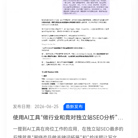
同行或低意向用户。他们可能会浏览页面，但并没有明
划，做到哪里算哪里。招一个同事报名去外面学习下跟
确的采购需求，自然也不会发起询盘。也就是说，如果
着做，然后就不管不顾，时间一长没有效果，很多外贸
SEO策略偏向吸引泛人群，而不是聚焦采购决策人群，
企业都在做的道路上慢慢就失去信心了，不做了。 今
那么网站即使每天都有新增访问，也很难带来询盘提
天，我想就熟悉的行业“包装机械”给大家做B端企业外
升。 二、用户进来了，但流量承载页没有接住用户通
贸SEO获客的全链路解析，包含对行业的分析，竞对分
过搜索进入网站后，看到的是一篇信息完整的文章，但
析；对18个月自然流量询盘150+的数据链测算；对独
页面上没有明确的CTA按钮，没有清晰的产品入口，没
立站SEO策略规划和站点结构，对独立站SEO的分阶段
有报价引导，也没有便捷的联系方式。SEO页面的任
执行几个版块。后面也会每周给大家来一期不同行业的
务，不只是获得点击，更重要的是把访问者一步步引导
Googel SEO获客实践。 B端机械设备这类高客单价、
到询盘动作上。比如：看完文章后，是否能快速跳转到
长决策链的外贸业务来说，SEO 不是“发几篇博客、做
相关产品页？页面中是否明确告诉用户“可以获取报价”
几个关键词”就能见效的，Google官方给出的方向也很
“可以索取样品”“可以联系顾问”？表单是否足够简洁？
明确：站点先要可抓取、可索引、结构清晰，再用真正
发布日期：2026-06-25
最新发布
手机端是否方便提交咨询？ 三、关键词排名涨了，但
对用户有帮助的内容去争取排名。总结就是“免费的流
使用AI工具“做行业和竞对独立站SEO分析”实践版
商业意图没有涨一般来说，优化的关键词大致可以分为
量比付费的流量成本更贵，因为人工和时间成本不是2
三类：信息型、比较型和交易型。信息型关键词更偏向
倍，是3倍+”。 一、同行和优秀竞对做对了什么？ 优
一提到AI工具在岗位工作的应用，在独立站SEO最多的
科普、学习和了解；比较型关键词通常带有方案筛选和
秀竞对是把产品、应用、方案、资源做成了清晰的信息
反馈就是“围绕产品做关键词拓展”和”给话题让写文