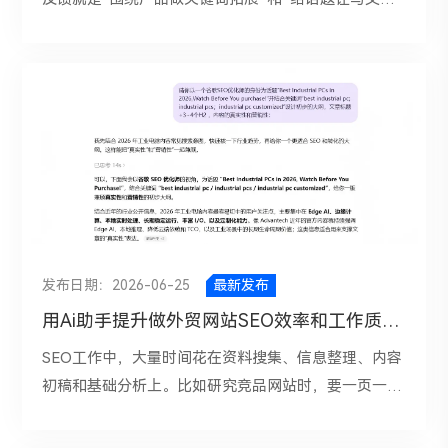
供应商评估的倾向；交易型关键词则直接和采购行为相
架构。总结就3点：”①、产品页足够多，层级比纯品牌
章”。对AI的应用在独立站SEO上可以在2个维度进行深
关，比如“supplier”“manufacturer”“price”
站深；②、应用场景拆得细，佐证足；③、内容始终服
入拓展。做信息的阅读和总结归纳分析，它能快速读取
“quotation”“OEM”“custom”等。判断SEO有没有真正
务采购决策，少搞没有商业价值的信息性内容。 1、网
多个竞品页面，归纳主题结构、关键词意图、内容套路
起效，不能只看流量有没有涨，而要看：高商业意图关
站结构模块化 比如 Syntegon 的VFFS页面会直接展示
和页面共性。独立站SEO策略小助手，AI给出的策略和
键词的占比有没有提升，产品页和解决方案页的自然流
产能、模块化设计和连接能力，用户一进入页面就能知
建议都是大而全的，做为独立站运营就是要筛查信息的
量有没有增长。 四、网站内容能吸引人，却不足以建
道这台设备适合什么场景、性能边界在哪里；Triangle
准确性，并能够找出聚焦的最佳策略。所以，正确的工
立信任文章写了很多，流量也有了，可网站里没有足够
首页就明确了sanitary packaging 定位和核心设备类
作方式是“用AI加快搜集、归纳、判断和执行”。 一、做
有说服力的内容来帮助客户做决策。比如，没有真实案
别，减少了访客理解成本。
行业SEO分析，先让AI帮你看清搜索需求结构 行业分
例，没有工厂或团队展示，没有资质证书，没有客户评
https://www.syntegon.com/solutions/pharma/vffs-
析，先理解用户在这个行业里到底会搜什么。比如我做
价，没有交付流程说明，也没有FAQ去解决采购顾虑。
machines/ 2、采购内容布局 Industrial Packaging 不只
的是LED Screen独立站。不能只盯着“LED Screen”
发布日期：2026-06-25
最新发布
这样的网站，虽然可以吸引点击，却很难让用户产生
是卖设备，还围绕“如何购买包装机械”做完整指南和
“LED Display”这类大词，因为真正的SEO机会往往藏
用Ai助手提升做外贸网站SEO效率和工作质量！
“这家公司值得我联系”的感觉。 五、SEO转化链路排
checklist，这类内容是在承接买家研究阶段的搜索需
在搜索意图的细分层里。用户可能会搜索“led display
查一个完整的SEO获客闭环应该是：关键词策略精准
求；Rovema 则会提供对比矩阵、能力说明和应用解
SEO工作中，大量时间花在资料搜集、信息整理、内容
panel price”“outdoor advertising led display screen”
→ 吸引目标用户进入网站 → 页面内容满足需求 → 建
释，让采购方在比较型号前就先留在线索。
初稿和基础分析上。比如研究竞品网站时，要一页一页
等等。这些词背后对应的不是同一个页面类型，而是不
立信任 → 明确引导咨询 → 顺利完成提交。只要其中某
https://www.industrialpackaging.com/blog/topic/wor
看其栏目、标题、关键词布局；做关键词研究时，要把
同购买阶段和内容需求。 这时候，可以给AI一个行业范
个环节出现断层，最终都会表现为“有访问、没询盘”。
king-at-industrial-packaging 3、持续性内容 Eastey和
大量词汇分类、筛选、组合；写内容时，还要兼顾搜索
围和几个核心产品词，让它按搜索意图拆分成几类：信