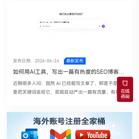
小结独立站SEO流量不断增长，询盘却没有明显变化，
nVenia 的资源中心、博客会长期发布故障排查、效率提
意图、可读性和转化表达。这些任务重复性高、耗时
息型、比较型、交易型、品牌替代型、问题解决型。然
是一个典型的“流量质量+页面转化+信任建设”共同作用
升、维护建议和行业教育内容，这说明优秀竞对并不是
长，而AI恰恰擅长做“快速整理”和“结构化输出”。AI最
后要求它继续输出每一类关键词更适合对应什么页面，
的结果。流量只是起点，询盘才是结果。真正有效的
单纯追求“更新频率”，而是在持续覆盖买家在采购前、
大的作用是帮助团队建立更高效的SEO工作流：先快速
例如博客文章、专题页、分类页、产品页或FAQ页。
SEO，不是把更多人带到网站，而是把更多对的人带到
中、后的真实问题。对包装机械行业来说，这类内容既
调研，再形成策略，再批量辅助执行，最后结合数据持
一个实用的提问方式是： “你现在是优秀的独立站SEO
网站，并让他们愿意主动联系你。所以，当你发现网站
能拓宽关键词覆盖面，也能为产品页输送内链权重。
续优化。 一、AI工具竞对背调很多人做SEO时只盯着自
运营人员，请围绕‘outdoor LED Screen独立站’梳理用
流量在涨、询盘却没有同步增长时，不要急着怀疑SEO
https://www.industrialpackaging.com/blog/topic/wor
己的网站，却忽略了同行在搜什么词、写什么内容、如
户搜索需求，把关键词分成信息型、比较型、交易型、
没效果。更应该反过来问自己：你吸引来的，究竟是不
king-at-industrial-packaging 二、定目标算指标 | 18个
何做页面布局。AI助手可以在竞对背调阶段承担背调员
问题型四类，并说明每一类关键词适合由什么页面承
发布日期：2026-06-24
最新发布
是目标客户？他们来到网站之后，是否被顺利承接？他
月，月均150+自然询盘数据链倒推 自然流量询盘 =自
的职能。比如，你可以把几个竞争对手的网址、页面标
接。”这样做的价值在于，拿到的是“需求—意图—页
如何用AI工具，写出一篇有热度的SEO博客文章
们有没有足够的理由相信你、联系你？
然流量uv量 × 流量承载页面转化率”，把这个询盘获取
题、产品分类、博客主题整理给AI，让它帮助你分析：
面”的对应关系。 二、做竞对SEO分析，要做全方位的
近期很多人问：既然 AI 已经能写文章了，那是不是只
的公式刻在脑子里，反复琢磨。 把”表单提交、
①、哪些栏目是重点流量入口；②、哪些页面更偏向获
独立站拆解 有部分的运营分析竞对时，只看几个维
要把关键词丢给它，就能自动产出一篇有流量、有排
WhatsApp、CTA Thank页面弹出“定义为转化事件，使
客，③、对方主要覆盖了哪些关键词类型，如产品词、
度：对方有哪些关键词、流量大概多少、排名页面有哪
名、还有热度的 SEO 文章？其实，答案并没有那么简
用Ga4 key events 来标记。 150个自然询盘的流量。
解决方案词、行业词、FAQ词；④、内容策略偏重文
些。这样看不够深。还要看对方“是如何构建流量结构
单。AI的确可以大幅提高写作效率，但真正决定一篇文
若站点的产品页、方案页和CTA设计，转化率做到
章、产品页还是案例页...... 二、AI在关键词研究外贸网
的”。可以把竞品站点的首页、分类页、博客页、核心
章能不能跑出效果的，从来不是“写得快不快”，而是
2%，则需要7500自然Uv量；新增页面数量至少在：
站的关键词往往更复杂，不仅有产品核心词，还会有长
产品页标题和内容结构喂给AI，让它帮你识别以下问
“选题准不准、结构对不对、内容有没有新增价值”。换
270–500个页面。 80 个设备页：例如 VFFS、
尾词、地域词、行业词、用途词、采购意图词等。人工
题： 竞品主要依赖哪类页面获取自然流量？它的内容
句话说，AI 只是工具，真正让文章有热度、有搜索价值
premade pouch、powder filler、liquid filling....等 80
做这件事，最痛苦的往往不是找词，而是后续整理和分
更偏科普、评测、购买指南，还是问题解答？ 它有没