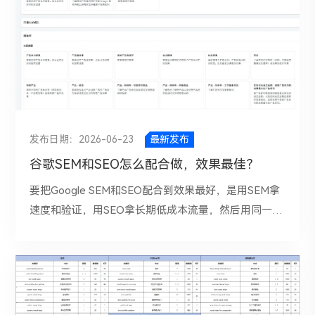
家桶”逐渐成为许多人的刚需服务。一、解决大陆企业
准流量。所以，用 AI 做 SEO 的第一步，不是写，而是
刻在网站结构中，执行的时候就自然而然的代入进去。
景、材料选择扩展博客内容；第三阶段，增加案例页、
个重点产品页、About页和FAQ页。 3、把页面标题、
做线上外贸营销的门槛海外营销团队推出有偿的”海外
选题。二、先找热度，再让AI动笔一篇文章能不能有搜
因此，包装机械独立站比较合理的结构通常是这样的：
FAQ页和地区页，扩大长尾覆盖；第四阶段，通过内链
URL、H1-H3、小标题、首屏文案、FAQ模块、Meta
账号注册全家桶（Microsoft：outlook；Google:
索流量，80% 取决于选题。很多人一上来就输入一
首页承接品牌和核心品类； 产品中心按设备类型拆
和转化按钮优化询盘路径。AI在这里的作用不是替你做
描述等信息整理给AI，让它输出页面定位分析。比如判
gmail，YouTube，Google ads，提供Google Search
句：“帮我写一篇关于红色高跟鞋的文章。”这种方式最
分，如 VFFS、premade pouch、powder filling、
决策，而是帮助你把思路更快地结构化。它能帮助你从
断这个页面主要承接什么意图，目标关键词可能是什
Console，GA4，GTM配置教程 ；Mate: Facebook，
大的问题，是你跳过了最关键的“需求判断”。AI 可以帮
liquid filling、cartoning、case packing； 应用中心按物
“想到哪做哪”的状态，转向“按目标拆解任务”的工作方
么，转化动作是什么。 4、让AI对比多个竞品。要求它
ins ,whatApp；X；TikTok）”一站式服务，明码标价打
你生成内容，但不能替你决定这个话题现在值不值得
料和行业拆分，如 powder、granule、coffee、pet
式。 四、用AI内容撰写真正高质量的外贸SEO内容，不
总结：哪些主题所有竞品都在做，哪些主题只有头部竞
造属于外贸企业的“完全自主可控的绿色健康”海外营销
写。正确做法是先去找这三类关键词及对应的热门话
food、sauce、pharma； 解决方案中心承接整线、定
是堆字数，而是要同时满足搜索需求、专业表达和商业
品在做，哪些内容空白可能是你的切入机会。 5、要求
发布日期：2026-06-23
最新发布
平台矩阵；a、使用香港+852，大陆主体；获得：①、
题：a、是正在上涨的热点词 。这类词适合做时效型文
制化、自动化改造； 资源中心则放案例、视频、
转化。AI在内容撰写中最适合做三件事：第一，生成大
AI反推你的网站策略。基于你现有资源，要求给出低中
谷歌SEM和SEO怎么配合做，效果最佳？
香港海外账户全家桶； ②、香港电话卡支持电话短
章，目的是借势获取短期流量。b、是和热点相关的延
FAQ、购买指南、维护指南和对比内容。 目的是让每
纲；第二，完成初稿；第三，做润色与扩写。比如在写
高三个优先级方向。例如：先补齐基础分类页SEO，再
信；非流量卡②、126国家专线VPN流量240G； ③、
伸词，比如一个鞋子火了，用户下一步就会搜它多少
要把Google SEM和SEO配合到效果最好，是用SEM拿
一类搜索意图的关键词和用户都能找到对应落地页落
一篇“how to choose industrial valves for chemical
做3组高转化问题型文章，最后布局品牌替代词和专题
外贸营销实战手册工具书（纸质版）；没有套路，活动
钱、值不值得买。c、是长尾问题词，词虽然搜索量可
速度和验证，用SEO拿长期低成本流量，然后用同一套
脚。 四、18 个月分阶段执行落地 一阶、0—3 个月打
plants”的文章时，AI可以先输出文章结构：应用场
集群。 这一套流程跑下来，最直接的结果不是一份漂
限时价格：2600元；*每月仅限10名企业，咨询参与
能不如大词，但竞争更低，转化更准，也更适合博客文
关键词、落地页和转化数据来驱动两边迭代。先有一个
基础 完成关键词地图、URL 规范、页面模板、GA4事
景、材质选择、耐腐蚀要求、常见错误、采购建议、
亮报告，而是你能得到一份能执行的SEO任务清单。在
18823880196b、使用美国+1，美国***；获得：①、
章布局。举个简单例子，如果最近“Jimmy Choo高跟鞋
关键前提：投Google Ads不会直接提升自然排名；
件追踪、Search Console、sitemap、基础内链和收录
FAQ。接着再根据这个结构生成初稿。最后，由人工补
SEO里，搜索结果会受地区、语言、品牌权重、内容历
美国海外账户全家桶； ②、美国电话卡支持电话短
”很火，你不要只写“Jimmy Choo高跟鞋 是什么”，而可
Google官方明确说，广告投放与自然排名是分开的，
索引处理。这个阶段最重要的是站点底盘搭好。页面上
充企业真实案例、产品参数、认证信息、交期说明等内
史和站点信任度影响。AI负责快速拆解，人工负责核验
信；非流量卡②、126国家专线VPN流量240G； ③、
以拆成：①、Jimmy Choo高跟鞋与其他品牌鞋子舒适
所以协同的重点在数据与策略，而不是“花钱带排名”。
要解决可抓取、可索引、可理解的问题，同时控制Core
容。这样写出来的文章既有搜索价值，也更有转化能
和决策。你需要结合Search Console、SEO工具数据、
外贸营销实战手册工具书（纸质版）；拒绝套路，活动
度？②、Jimmy Choo高跟鞋跳舞适合穿嘛？③、
最优做法把Google Ads与Search Console关联，这样
Web Vitals，避免大图、视频和前端脚本拖慢首屏体
力。对于产品页也是一样。AI可以帮助撰写产品简介、
真实SERP结果和自身资源，决定哪些关键词值得做，