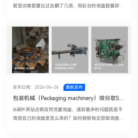
甚至访客数量比过去翻了几倍，但后台的询盘数量却没
有明显变化。这个反映出：“外贸网站有了流量，并不
代表有了询盘”。外贸网站运营习惯，把“流量增长”
SEO重要考核指标，认为只要网站访客越来越多，询盘
自然会随之增加。SEO解决的是“让用户找到你”，而询
盘解决的是“让目标客户信任你、联系你、选择你”。如
果这中间的链路出现偏差，流量再高，也很难转化成询
盘。 一、外贸网站自然流量增长的可能只是“无效流
量”为了更快获取搜索流量，会大量布局行业知识、科
普类文章、常见问题解答，甚至去覆盖一些搜索量很大
发布日期：2026-06-26
最新发布
的泛词。从SEO角度看，这些内容确实更容易获得排
包装机械（Packaging machinery）做谷歌SEO18个月， 月均询盘150+是怎么做的？
名，也更容易带来自然点击；但问题在于，搜索这些词
的人未必是你的目标客户。举个例子，如果你做的是工
B端外贸站点做自然流量询盘，遇到最多的问题就是不
业设备出口，而网站的主要流量却来自“设备工作原理”
清楚自己的询盘是怎么来的？如何能够稳定获取询盘增
“设备和机器的区别”“某种工艺介绍”这类关键词，那么
长，其次就是询盘的有效性上如何做提升。归根结底是
这些访问者大概率处于信息了解阶段，甚至只是学生、
大家对于SEO做询盘这个事情没有一个清晰的目标和规