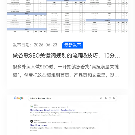
限时价格：4800元；*每月仅限10名企业，咨询参与
Jimmy Choo高跟鞋品牌，有婚鞋吗？这样做的好处
你能把Ads广告和GSC自然搜索表现放在一起看；同时
验。 基础检查 页面是否有唯一的H1 博客内容 内容是
技术参数描述、应用行业说明、FAQ、Meta Title和
哪些竞品策略适合复制，哪些只适合参考。
18823880196*注：无法获取账号100%全额退款，账
是，你不是在追一个空泛的热点，而是在围绕热点搭建
在GA4里看不同渠道在转化路径中的贡献，而不是只盯
否用Markdown格式 页面是否设置了SEO标题和描述
Meta Description，但涉及实际性能、出口资质、包装
户名称因存在抢注问题，不支持自定义，在大陆地区使
一个更容易承接搜索流量的内容框架。这里可以参考
最后一次点击。这样你才知道某个关键词到底该靠SEM
文章是否有内链 URL是否有利于SEO 文章应该包含丰
方式、最小起订量等信息时，仍然需要人工确认。只有
用海外平台账号时，需要注意的是，时常检查VPN的稳
Google People also ask或SNS平台。三、让AI先做“搜
扛，还是该转向SEO深耕。 一、按关键词意图分工优
富的HTML元素 robots文件 文章底部是否有作者简介
这样，内容才不会“像样但不可信”。 五、AI页面和站内
定性，确保账户安全，避免平台检测到异常操作。二、
索意图分析”，别急着出全文用户搜索一个关键词，背
化，互补效果 品牌词：SEO确保官网、品牌页、核心
板块 网站地图 文章页也需要设置SEO标题+描述 关键
优化协助SEO不只是写内容，还包括页面标题优化、描
发布日期：2026-06-23
最新发布
海外账户在大陆地区注册经常遇到的FAQs注册时，往
后通常会有明确意图。有人是想了解概念（信息），有
产品页稳住自然流量获取；SEM则用于品牌防守。 商
词 页面的主关键词是否包含在SEO标题+H1标题 博客
述撰写、H标签结构、图片Alt文本、内链建议等大量细
做谷歌SEO关键词规划的流程&技巧，10分钟讲透的实战指南
往会遇到各种各样的问题。表面看是“注册不成功”，本
人是想看推荐（商业），有人是想买东西（交易），还
业意图产品词：比如“价格，报价，购买，服务商“这类
板块是否有分类和标签 主词是否包含在URL 图片 ALT
节。例如，当你有几十个产品页需要优化时，AI可以快
质上其实是环境、资料、流程、风控等多个因素叠加导
有人只是想快速找到解决方案（信息，商业）。如果文
关键词，SEM和SEO都要做。SEM先抢量和转化，SEO
标签 副词/是否包含在H2/H3/H4等标题 图片的文件路
速生成更规范的标题和描述，避免标题过长、关键词重
很多外贸人做SEO时，一开始就急着找“高搜索量关键
致的。1. 网络环境不稳定触发风控海外平台对于注册环
章没有匹配到用户真正想看的内容，即使写得再长，也
做聚合页、案例页、对比页。 信息型长尾词：如“怎么
径需包含关键词 主关键词需出现在页面内容的前100个
复、描述空泛等问题。对于博客内容，AI还可以根据上
词”，然后把这些词堆到首页、产品页和文章里，期待
境的识别非常敏感。如果网络环境频繁变化、节点不稳
很难获得点击和停留。这时候，AI 最适合做的不是直接
选，区别，教程，最佳实践”，这类词流量量大，决策
单词以内 多语种 小语种站点的URL结构是否合理 主关
下文推荐适合添加的内链位置，帮助你把文章流量引导
流量快速上涨。结果往往是：流量没起来，排名不稳
定、IP质量差，平台很容易判定为异常注册，从而出现
写正文，而是先帮你判断搜索意图。比如关键词是“红
链长，更适合靠SEO长期自然流量积累。 新产品/新市
键词需出现在H2 语言标签 网站结构优化 网站结构优化
到重点产品页或询盘页。 六、AI在数据分析与复盘中的
定，来的访客也不精准，最后询盘转化很差。对于外贸
验证码频繁弹出、注册受限、二次验证过多，甚至直接
色高跟鞋”，AI 就应该先帮你分析：这个词更偏信息
场词：先用SEM测词、测文案、测落地页，再把跑出来
用户体验 SI安全证书 网站内链结构优化 响应式设计 数
应用当你把Search Console或GA的数据导出后，AI可
网站来说，谷歌SEO关键词规划，并不是简单地“找词
封禁的情况。2. 手机号、邮箱等基础资料不匹配随意使
型，还是偏比较型？读者是小白，还是有一定经验的时
的高转化转化物料，完善到SEO页面。 Google Search
据监控 Google Search Console 绑定 网站加载速度、
以帮助你识别：哪些页面曝光高但点击低；哪些关键词
—发文—等排名”，而是一套围绕产品、市场、客户、
用临时邮箱、二手手机号，或者资料之间前后不一致，
尚买手？文章应该写成穿搭教程、高跟鞋推荐，还是对
官方一直强调，SEO的基础是让搜索引擎理解内容，也
性能等 Google Analytics 流量分析 404代码、301重定
已经接近首页、值得重点优化；哪些内容带来了流量却
搜索意图和页面布局展开营销策略。只有先把关键词规
这种做法非常容易触发系统审核。尤其是当账号后期需
比测评？只有把这一步做清楚，后面的大纲、标题、结
让用户更容易判断是否要访问你的网站；同时，页面体
向 semrush,ahrefs站点绑定 站内死链优化 二阶、4—9
没有形成询盘；哪些主题值得继续扩展成专题页或系列
划做好，后面的建站结构、内容发布和页面优化才有明
要验证身份、找回密码、绑定支付，主体验证时，前期
构才不会跑偏。把AI当成一个内容策划助手，而不是写
验、Core Web Vitals、移动端可用性、HTTPS等，会
个月：做商业页矩阵 优先上线产品页、应用页和解决
文章。小结AI助手最核心的价值，不是替代人，而是帮
确方向。一、为什么外贸网站一定要先做关键词规划