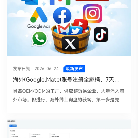
的，依然是你的选题判断、内容策划和后期打磨能力。
个应用页：powder、granule、liquid、sauce、
组。你可以把一批关键词交给AI工具，让它按不同维度
有构建明显的专题集群？它的高频关键词是围绕产品、
所以，想用 AI 写出一篇真正能带来流量的 SEO 文章，
coffee、pet food、snacks...等 50 个方案页：整线、
分类：①、按搜索意图分为信息型、商业型、交易型；
场景、人群还是痛点展开？ 它在标题、描述、小标题
最重要的不是让 AI 一口气写完全文，而是学会把它放
自动化改造、不同袋型/容器/速度区间方案 20 个决策
②、按页面类型分为产品页、分类页、博客页、FAQ
和FAQ里重复强化了哪些词？ 比如一个竞品并不只是
在正确的位置上。下面这套方法，适合用 AI 提高内容
页：price、cost、manufacturer、supplier、vs、how
页；③、按目标客户阶段分为认知阶段、比较阶段、询
写“best LED Screen”，而是围绕“for outdoor”“for
产出的新手。一、先理解什么叫“有热度”的SEO文章很
to choose、FAQ 30 个案例/视频页 10 个信任页
盘阶段；④、按市场区域分为欧美市场词、中东市场
indoor”“for durable”“energy conservation”扩展出多
多人对“有热度”有误解，以为只要写一个热门词，文章
about、factory、certificates、service、after-sales
词、东南亚市场词。.....AI能帮助发现关键词逻辑关系。
个专题内容，再通过内链导向对应产品集合页。那么你
自然就会火。但从 SEO 的角度看，一篇有热度的文
这个区间通常最简单稳妥的办法，俗话说勤能补拙SEO
比如“stainless steel pipe supplier”“stainless steel
看到的就不只是“它在做内容”，而是“它在用内容承接
章，至少要同时满足三个条件：a、有人在搜；b、这个
也适用（页面内容承载关键词参与排名的数量）, 它既
pipe manufacturer”“industrial stainless steel tubing”
搜索，再导流到商业页面完成转化”。 这时AI是帮你拆
发布日期：2026-06-24
最新发布
搜索需求正在增长或者足够稳定；c、文章能比现有结
能覆盖足够多的长尾，又不会把内容生产拖成“低质扩
表面不同，但实际可以归为同一主题集群，从而避免网
出它优秀在什么地方：是内容覆盖广，还是页面架构清
海外(Google,Mate)账号注册全家桶，7天帮你搞定轻松拿捏！
果更好地解决问题；也就是说，热度并不只是“这个话
页”。然后进一步看有效线索，如果网站月均 150 个自
站重复建页、内容内耗。 三、AI在独立站SEO策略制定
晰；是关键词布局细，还是内链策略成熟；是产品页本
具备OEM/ODM的工厂，供应链贸易企业，大量涌入海
题很火”，而是“这个话题正在被搜索，而且你有机会切
然询盘，有效率要和销售反馈不断是筛查。 注：Ruler
页面该先做什么、哪些词值得优先布局、产品页和博客
身SEO做得好，还是博客承担了大部分获客职能。
外市场。但进行，海外线上询盘的获客，第一步是先把
进去”。比如“女孩子喜欢的高跟鞋”是一个大词，但竞
Analytics公布的2025基准数据显示，全行业平均转化
页怎么配合，往往没有清晰规划。AI可以帮助你把零散
三、一套独立站运营的AI工作工作流 1、选3到5个有可
海外账户体系搭建好。从社交平台账号，到广告账户、
争也很激烈。如果你只是让 AI 写一篇泛泛的介绍文
率约为 2.9%； 三、包装机械独立站应该怎么规划站点
想法转化为更完整的SEO策略框架。例如，你可以让AI
比性的竞品。最适合的是产品相近、目标市场相近、内
邮箱体系、支付工具，再到独立站配套后台，一个完
章，基本很难跑出来。但如果你把题目细化成“适合女
结构？ 真正能承接询盘的独立站，至少包含四个中
根据你的行业、产品线、目标市场和客户类型，输出一
容成熟度略高于你的独立站同行，可以用Google搜索
整、稳定、可持续使用的海外账户矩阵，已经成为出海
孩子晚会，穿的10cm红色高跟鞋推荐”“夏日派对，如
心：产品中心、应用中心、解决方案中心、资源中心。
个阶段性SEO方案：第一阶段，优先优化核心产品分类
或者SEMrush进行交叉查询。 2、抓取竞品核心页面。
营销中的基础配置。也正因为如此，“海外账号注册全
何选择合适的红色高跟鞋时尚穿搭”，就更容易找到精
重要页面之间要通过可抓取的链接互相连接，把EEAT
页和重点产品页；第二阶段，围绕采购问题、应用场
包括首页、主要分类页、3到5个高流量博客页、3到5