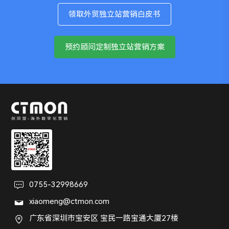
资料（如有）、收款资料、设备环境等。第三步：注册
判断、有可信度”的内容。这部分才是真正决定文章质
表达搬到“SEO标题”和“摘要思路”。 c、SEM中高转化
站点结构承接搜索意图，用深度产品页和应用页承接采
表单、发送邮件或通过WhatsApp发起沟通。因此，网
对页面、形成结构。二、外贸网站关键词规划前，先明
领取外贸独立站营销白皮书
环境要尽量保持稳定、连续、统一，避免频繁更换设
量的关键。①、真实经验，试过哪些品牌鞋子，踩过哪
但自然流量弱的关键词，优先立项做SEO专题页，布局
购需求，用内容集群和案例视频建立信任，再用关键事
站建设不能只重视觉设计，更要重视内容结构、关键词
确4个基础问题做关键词调研之前，不建议直接打开工
备、网络或登录地点。第四步：先有邮箱和社媒账号，
些坑，最后发现什么方法最有效。②、明确判断，什么
SEO的优化动作。 三、如何用SEO给SEM降成本？ 当
件追踪和转化优化把流量变成询盘。当把“SEO 做流
布局、转化路径和技术基础。网站结构要符合SEO规
具开始找词。更高效的做法，是先把以下4个问题想清
预约顾问定制独立站营销方案
再做广告账户、支付绑定等。能够减少很多不必要的问
场景适合用什么品牌-鞋子类型，该从哪里入门，哪些
关键词有稳定曝光和点击时，结合“付费&自然”报告判
量”升级成“SEO 做询盘”，独立站才真正开始有复利。
范，应具备清晰的层级。外贸网站的常规页面包括首
楚。1. 你卖的到底是什么这里说的是海外客户真实会搜
题。若您有整理好对应的平台注册资料和有时间探索实
功能看起来很高级其实不重要。③、具体信息，鞋子版
断：SEM是否还带来明显增量，还是与自然流量重叠。
页、公司介绍、产品分类页、产品详情页、行业解决方
索的表达方式。很多工厂型企业的网站喜欢使用比较官
践，我们免费提供2026版的不同平台账号的注册和养
型、时尚穿搭、舒适度、用料耐穿，这些东西都能明显
如果自然结果占比高、广告增量不明显，就可以谨慎地
案、OEM/ODM服务、工厂实力、质量控制、资质认
方、偏行业内部化的命名，但海外采购商未必这样搜。
号，企业资产创建的免费教程，供您参考使用；a、领
提升文章的可用性。④、独特材料，可以是你的案例、
下调预算，把预算转去那些“SEO还没起来、但商业价
证、博客资讯、FAQ以及联系我们等。这样的结构不仅
比如你认为自己卖的是“industrial fluid transfer
取Google账号注册开通流程PDF版； b、领取Mate账
测试结果、客户反馈、团队经验，甚至是一张自己做的
值高”的词。 四、内容策略上Google Search Central强
能帮助搜索引擎理解站点主题，也有利于不同采购阶段
system”，客户实际搜索的可能是“silicone hose
号注册开通流程PDF版；c、领取Linkedin账号开通注册
对比表。结语把 AI 用在选题分析、结构设计、初稿生
调： 在Google的AI搜索体验下，用户会提出更长、更
的客户找到对应信息。例如，首次访问的客户更关注公
supplier”或“food grade tubing manufacturer”。所以
流程PDF版； d、领取WhatApp账号开通注册流程PDF
成和后期优化这些关键环节时，它会成为非常强大的内
具体、带追问的问题，因此内容要更“有独特信息量”，
司实力和认证信息，而已有采购意向的客户则更关注产
第一步，要先梳理出产品在海外市场中的常见叫法，包
版；e、领取Tik Tok账号开通注册流程PDF版； f、领
容助手；但如果你只是把关键词扔给它，期待它自动产
而不是只做模板化的内容页面。对SEM+SEO协同来
品参数、MOQ、交期、包装和定制能力。产品分类页
括：“基础产品词 ，行业通用叫法 ，同义词和近义词
取Business账号开通注册流程PDF版；..............如果正在
出爆款文章，结果大概率只会得到一篇平庸、同质化、
说，SEM负责快速捕捉高意图短词，SEO要补齐中后段
和产品详情页是外贸询盘网站核心页面。分类页主要承
，不同国家常见表达 ，材质、用途、规格相关词 ”。2.
为海外账户注册发愁，不知道该准备什么资料、不清楚
难以排名的内容。真正有热度的SEO文章，不是“AI 写
决策内容和长尾问答内容，比如“和X的区别”“适合什么
0755-32998669
接行业大词和产品类目词，例如“custom
你的目标客户是谁不同客户群体，对关键词的搜索习惯
流程怎么走、担心反复试错影响后续使用，那么“海外
得多快”，而是“你有没有借助AI，把用户真正想看的内
场景”“费用怎么算”“实施周期多久”。 如果你想追求
,manufacturer....”这类关键词；详情页则承接更具体的
差异很大。比如：批发商更关注 wholesale、bulk、
xiaomeng@ctmon.com
账号注册全家桶”会是一个更省心的选择。 从资料梳
容写得更准、更深、更有用”。
“最佳效果”，KPI也别分开看。不要只看SEM的CPA，
长尾需求，如材质、容量、工艺、用途、应用场景等。
MOQ ，品牌客户更关注 custom、private label、
广东省深圳市宝安区 宝民一路宝通大厦27楼
理、流程指导，到注册搭建、问题排查，7天帮你搞
也不要只看SEO的排名。更实用的是看这4个合并指
一个高质量的产品详情页，不能只放几张图片和简单参
OEM ，工程采购更关注 specification、